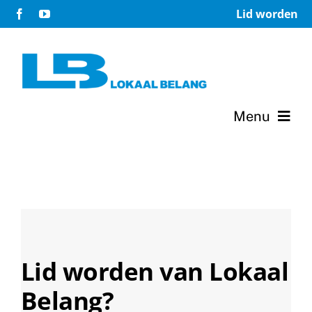
Ga
Lid worden
naar
inhoud
Menu
Home
Verkiezingsprogramma 2026-2030
Terugblik 2007-2026
Lid worden van Lokaal
Het bestuur
Belang?