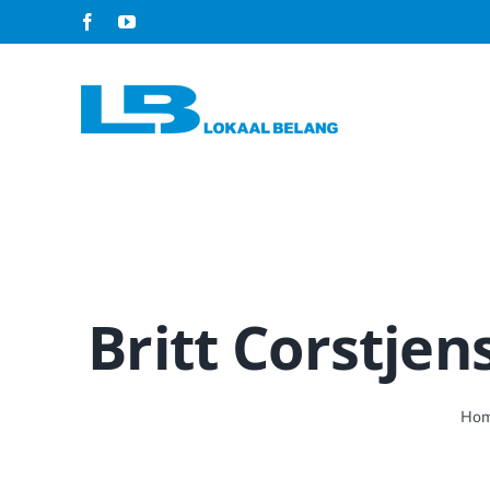
Ga
naar
inhoud
Britt Corstjen
Ho