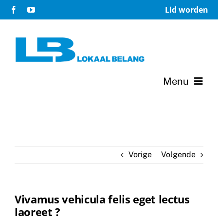
Ga
Lid worden
naar
inhoud
Menu
Home
Verkiezingsprogramma 2026-2030
Vorige
Volgende
Terugblik 2007-2026
Het bestuur
Vivamus vehicula felis eget lectus
laoreet ?