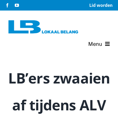
Ga
Lid worden
naar
inhoud
Menu
Home
LB’ers zwaaien
Verkiezingsprogramma 2026-2030
Terugblik 2007-2026
af tijdens ALV
Het bestuur